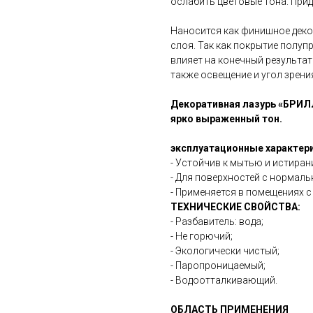
ослабить цветовые тона. При
Наносится как финишное деко
слоя. Так как покрытие полу
влияет на конечный результа
также освещение и угол зрени
Декоративная лазурь «БРИ
ярко выраженный тон.
эксплуатационные характери
- Устойчив к мытью и истиран
- Для поверхностей с нормал
- Применяется в помещениях 
ТЕХНИЧЕСКИЕ СВОЙСТВА:
- Разбавитель: вода;
- Не горючий;
- Экологически чистый;
- Паропроницаемый;
- Водоотталкивающий.
ОБЛАСТЬ ПРИМЕНЕНИЯ