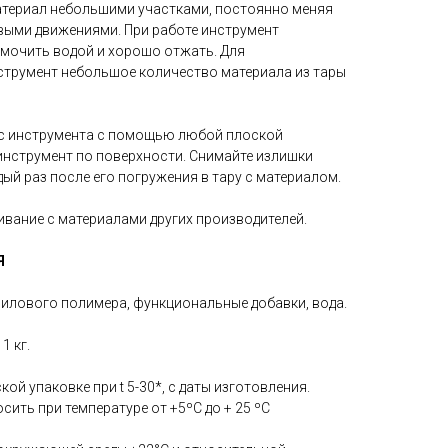
атериал небольшими участками, постоянно меняя
овыми движениями. При работе инструмент
мочить водой и хорошо отжать. Для
струмент небольшое количество материала из тары
 с инструмента с помощью любой плоской
инструмент по поверхности. Снимайте излишки
ый раз после его погружения в тару с материалом.
вание с материалами других производителей.
Я
илового полимера, функциональные добавки, вода.
1 кг.
кой упаковке при t 5-30*, с даты изготовления.
сить при температуре от +5ºС до + 25 ºС