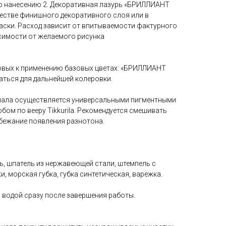
 по нанесению 2. Декоративная лазурь «БРИЛЛИАНТ
естве финишного декоративного слоя или в
аски. Расход зависит от впитываемости фактурного
висимости от желаемого рисунка
овых к применению базовых цветах: «БРИЛЛИАНТ
ться для дальнейшей колеровки.
иала осуществляется универсальными пигментными
ом по вееру Tikkurila. Рекомендуется смешивать
збежание появления разнотона.
ть, шпатель из нержавеющей стали, штемпель с
, морская губка, губка синтетическая, варежка.
 водой сразу после завершения работы.