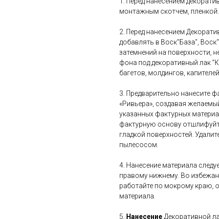
1. Перед нанесением декорат
монтажным скотчем, пленкой.
2. Перед нанесением Декора
добавлять в Воск"База", Воск
затемнений на поверхности, н
фона под декоративный лак "
багетов, молдингов, капителей
3. Предварительно нанесите ф
«Ривьера», создавая желаемый
указанных фактурных материа
фактурную основу отшлифуйте
гладкой поверхностей. Удали
пылесосом.
4. Нанесение материала следуе
правому нижнему. Во избежан
работайте по мокрому краю, 
материала.
5.
Нанесение
Декоративной ла