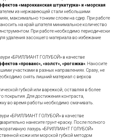
ффектов «марокканская штукатурка» и «морская
пателем из нержавеющей стали небольшими
иях, максимально тонким слоем на сдир. При работе
аносить на край шпателя минимальное количество
нструментом. При работе необходимо периодически
ля удаления засохшего материала во избежание
азури «БРИЛЛИАНТ ГОЛУБОЙ» в качестве
ффектов «прованс», «холст», «рогожка»
. Наносите
шими участками в разных направлениях. Сразу, не
необходимо снять лишний материал с верхов
ической губкой или варежкой, оставляя в более
го покрытия. Для достижения контраста,
ежку во время работы необходимо смачивать.
азури «БРИЛЛИАНТ ГОЛУБОЙ» в качестве
варительно нанесите грунт-краску. После полного
Декоративную лазурь «БРИЛЛИАНТ ГОЛУБОЙ»
ственной кожи или морской губкой методом