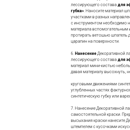
лессирующего состава
для э
губка»
. Наносите материал ш
участками в разных направлен
с инструментом необходимо н
материала вспомогательным и
протирать ветошью шпатель д
царапин на поверхности.
6.
Нанесение
Декоративной л
лессирующего состава
для э
материал мини-кистью неболь
давая материалу высохнуть, 
круговыми движениями синтет
углубленных частях фактурно
синтетическую губку или вар
7. Нанесение Декоративной л
самостоятельной краски. Пред
высыхания краски нанесите 
штемпелем с кусочками искус