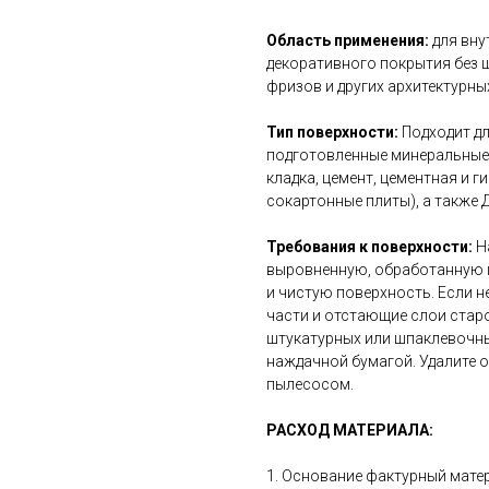
Область применения:
для вну
декоративного покрытия без ш
фризов и других архитектурны
Тип поверхности:
Подходит дл
подготовленные минеральные 
кладка, цемент, цементная и г
сокартонные плиты), а также Д
Требования к поверхности:
Н
выровненную, обработанную 
и чистую поверхность. Если 
части и отстающие слои стар
штукатурных или шпаклевочны
наждачной бумагой. Удалите 
пылесосом.
РАСХОД МАТЕРИАЛА:
1. Основание фактурный матер