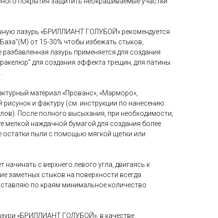
ивного покрытия защитить неокрашиваемые участки
тивную лазурь «БРИЛЛИАНТ ГОЛУБОЙ» рекомендуется
"База"(М) от 15-30% чтобы избежать стыков,
е разбавленная лазурь применяется для создания
Кракелюр" для создания эффекта трещин, для патины
.
актурный материал «Прованс», «Марморо»,
 рисунок и фактуру (см. инструкции по нанесению
лов). После полного высыхания, при необходимости,
 мелкой наждачной бумагой для создания более
те остатки пыли с помощью мягкой щетки или
т начинать с верхнего левого угла, двигаясь к
ие заметных стыков на поверхности всегда
оставляю по краям минимальное количество
зури «БРИЛЛИАНТ ГОЛУБОЙ», в качестве