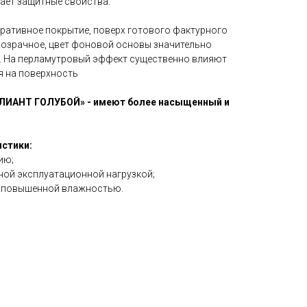
даёт защитные свойства.
ративное покрытие, поверх готового фактурного
прозрачное, цвет фоновой основы значительно
т. На перламутровый эффект существенно влияют
я на поверхность
ЛЛИАНТ ГОЛУБОЙ» - имеют более насыщенный и
стики:
ию;
ьной эксплуатационной нагрузкой;
с повышенной влажностью.