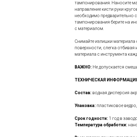
тампонирования. Наносите м
направление кисти руки круг
необходимо предварительно с
тампонирования берите на ин
с материалом.
Снимайте излишки материала
поверхности, слегка отбивая 
материала с инструмента кажд
ВАЖНО:
Не допускается смеши
ТЕХНИЧЕСКАЯ ИНФОРМАЦИ
Состав:
водная дисперсия акр
Упаковка:
пластиковое ведро, 
Срок годности:
1 год в заводс
Температура обработки:
нано