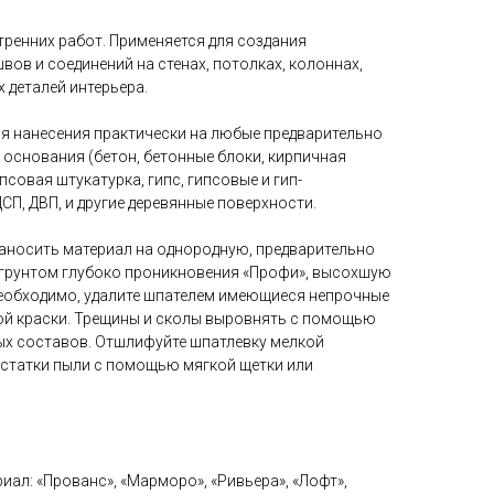
тренних работ. Применяется для создания
вов и соединений на стенах, потолках, колоннах,
х деталей интерьера.
я нанесения практически на любые предварительно
основания (бетон, бетонные блоки, кирпичная
ипсовая штукатурка, гипс, гипсовые и гип-
СП, ДВП, и другие деревянные поверхности.
аносить материал на однородную, предварительно
грунтом глубоко проникновения «Профи», высохшую
необходимо, удалите шпателем имеющиеся непрочные
ой краски. Трещины и сколы выровнять с помощью
х составов. Отшлифуйте шпатлевку мелкой
остатки пыли с помощью мягкой щетки или
иал: «Прованс», «Марморо», «Ривьера», «Лофт»,