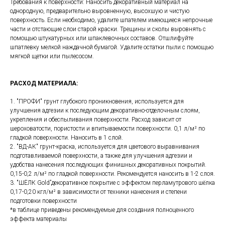
Требования к поверхности: Наносить декоративный материал на
однородную, предварительно выровненную, высохшую и чистую
поверхность. Если необходимо, удалите шпателем имеющиеся непрочные
части и отстающие слои старой краски. Трещины и сколы выровнять с
помощью штукатурных или шпаклевочных составов. Отшлифуйте
шпатлевку мелкой наждачной бумагой. Удалите остатки пыли с помощью
мягкой щетки или пылесосом.
РАСХОД МАТЕРИАЛА:
1. "ПРОФИ" грунт глубокого проникновения, используется для
улучшения адгезии к последующим декоративно-отделочным слоям,
укрепления и обеспыливания поверхности. Расход зависит от
шероховатости, пористости и впитываемости поверхности. 0,1 л/м² по
гладкой поверхности. Наносить в 1 слой.
2. "ВД-АК" грунт-краска, используется для цветового выравнивания
подготавливаемой поверхности, а также для улучшения адгезии и
удобства нанесения последующих финишных декоративных покрытий.
0,15-0,2 л/м² по гладкой поверхности. Рекомендуется наносить в 1-2 слоя.
3. "ШЁЛК Gold”декоративное покрытие с эффектом перламутрового шёлка
0,17-0,20 кгл/м² в зависимости от техники нанесения и степени
подготовки поверхности
*в таблице приведены рекомендуемые для создания полноценного
эффекта материалы