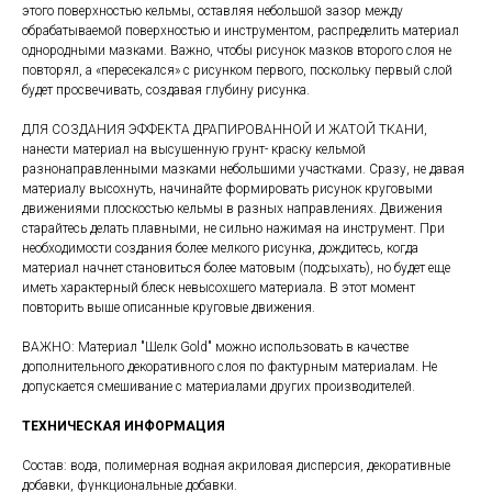
этого поверхностью кельмы, оставляя небольшой зазор между
обрабатываемой поверхностью и инструментом, распределить материал
однородными мазками. Важно, чтобы рисунок мазков второго слоя не
повторял, а «пересекался» с рисунком первого, поскольку первый слой
будет просвечивать, создавая глубину рисунка.
ДЛЯ СОЗДАНИЯ ЭФФЕКТА ДРАПИРОВАННОЙ И ЖАТОЙ ТКАНИ,
нанести материал на высушенную грунт- краску кельмой
разнонаправленными мазками небольшими участками. Сразу, не давая
материалу высохнуть, начинайте формировать рисунок круговыми
движениями плоскостью кельмы в разных направлениях. Движения
старайтесь делать плавными, не сильно нажимая на инструмент. При
необходимости создания более мелкого рисунка, дождитесь, когда
материал начнет становиться более матовым (подсыхать), но будет еще
иметь характерный блеск невысохшего материала. В этот момент
повторить выше описанные круговые движения.
ВАЖНО: Материал "Шелк Gold" можно использовать в качестве
дополнительного декоративного слоя по фактурным материалам. Не
допускается смешивание с материалами других производителей.
ТЕХНИЧЕСКАЯ ИНФОРМАЦИЯ
Состав: вода, полимерная водная акриловая дисперсия, декоративные
добавки, функциональные добавки.