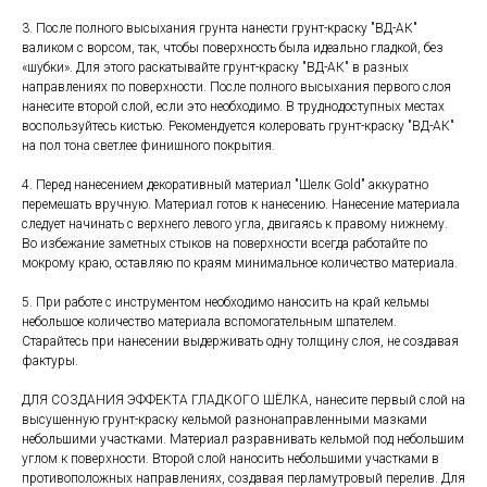
3. После полного высыхания грунта нанести грунт-краску "ВД-АК"
валиком с ворсом, так, чтобы поверхность была идеально гладкой, без
«шубки». Для этого раскатывайте грунт-краску "ВД-АК" в разных
направлениях по поверхности. После полного высыхания первого слоя
нанесите второй слой, если это необходимо. В труднодоступных местах
воспользуйтесь кистью. Рекомендуется колеровать грунт-краску "ВД-АК"
на пол тона светлее финишного покрытия.
4. Перед нанесением декоративный материал "Шелк Gold" аккуратно
перемешать вручную. Материал готов к нанесению. Нанесение материала
следует начинать с верхнего левого угла, двигаясь к правому нижнему.
Во избежание заметных стыков на поверхности всегда работайте по
мокрому краю, оставляю по краям минимальное количество материала.
5. При работе с инструментом необходимо наносить на край кельмы
небольшое количество материала вспомогательным шпателем.
Старайтесь при нанесении выдерживать одну толщину слоя, не создавая
фактуры.
ДЛЯ СОЗДАНИЯ ЭФФЕКТА ГЛАДКОГО ШЁЛКА, нанесите первый слой на
высушенную грунт-краску кельмой разнонаправленными мазками
небольшими участками. Материал разравнивать кельмой под небольшим
углом к поверхности. Второй слой наносить небольшими участками в
противоположных направлениях, создавая перламутровый перелив. Для